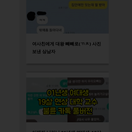
여사친에게 대왕 빼빼로(ㄲㅊ) 사진
보낸 상남자