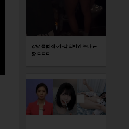
강남 클럽 색-기-갑 일반인 누나 근
황 ㄷㄷㄷ