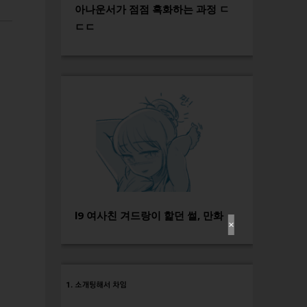
아나운서가 점점 흑화하는 과정 ㄷ
ㄷㄷ
l9 여사친 겨드랑이 핥던 썰, 만화
✕