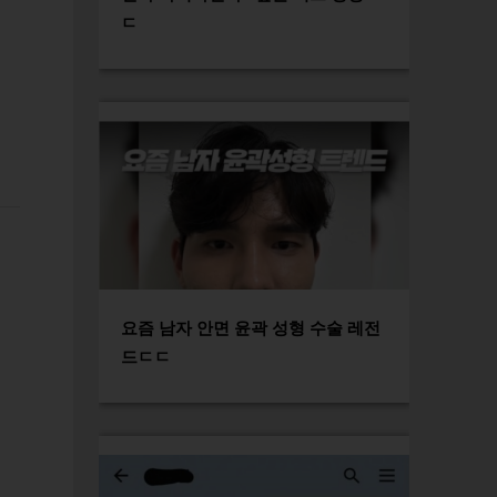
ㄷ
요즘 남자 안면 윤곽 성형 수술 레전
드ㄷㄷ