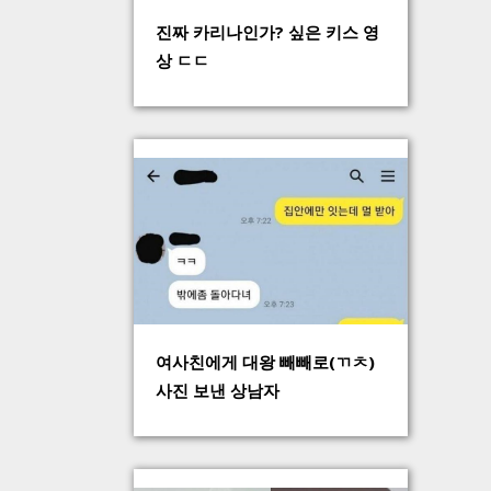
진짜 카리나인가? 싶은 키스 영
상 ㄷㄷ
여사친에게 대왕 빼빼로(ㄲㅊ)
사진 보낸 상남자