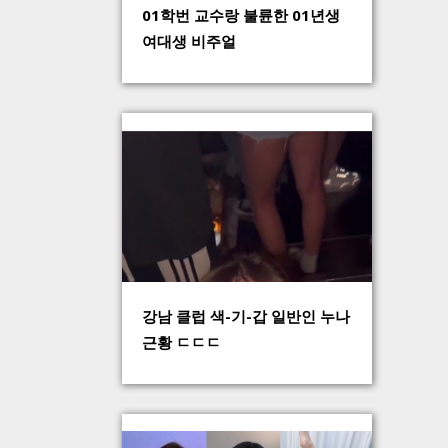
01학번 교수랑 불륜한 01년생
여대생 비주얼
강남 클럽 색-기-갑 일반인 누나
근황 ㄷㄷㄷ