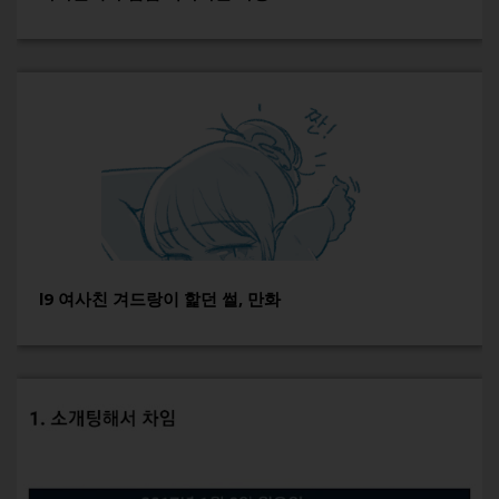
l9 여사친 겨드랑이 핥던 썰, 만화