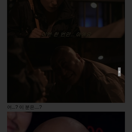
✕
어...? 이 분은....?