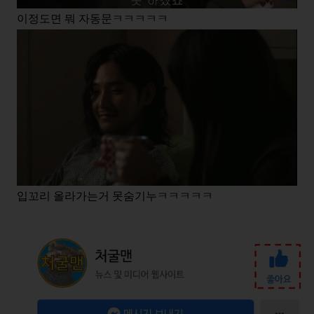
이정도면 뭐 자동문ㅋㅋㅋㅋㅋ
입꼬리 올라가는거 못숨기누ㅋㅋㅋㅋㅋ