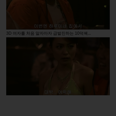
3D 여자를 처음 알자마자 급발진하는 10덕쉑...