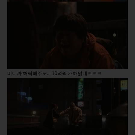
비니까 허락해주노... 10덕쉑 개해맑네ㅋㅋㅋ