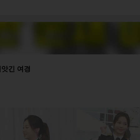
기본 콘텐츠로 건너뛰기
빼앗긴 여경