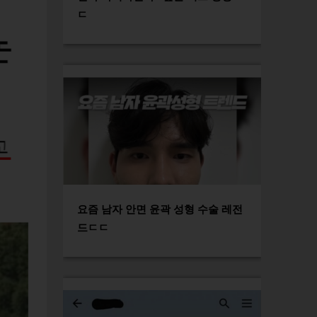
ㄷ
요즘 남자 안면 윤곽 성형 수술 레전
드ㄷㄷ