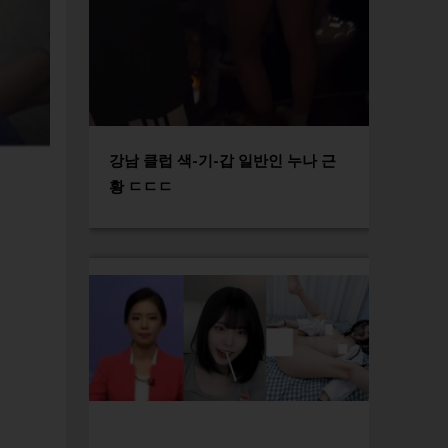
강남 클럽 색-기-갑 일반인 누나 근
황 ㄷㄷㄷ