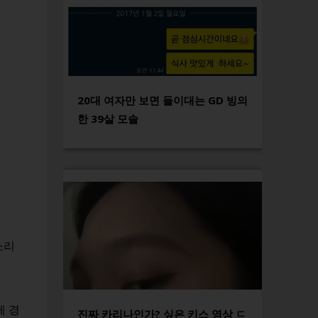
20대 여자만 보면 들이대는 GD 빙의
한 39살 모솔
소리
 경
진짜 카리나인가? 싶은 키스 영상 ㄷ