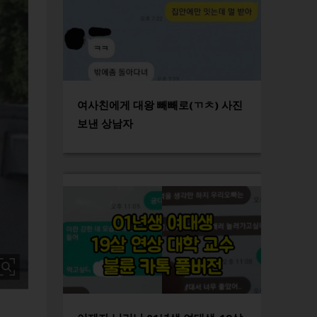
여사친에게 대왕 빼빼로(ㄲㅊ) 사진
보낸 상남자