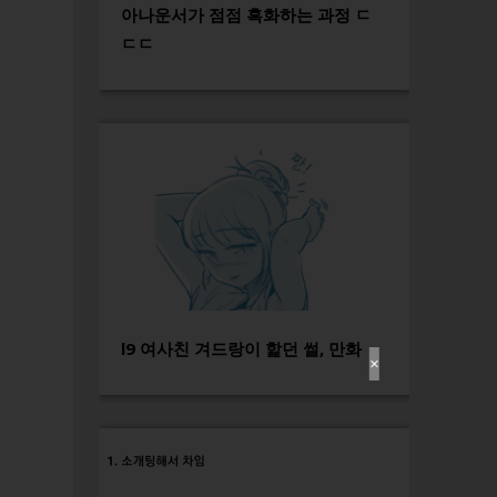
아나운서가 점점 흑화하는 과정 ㄷ
ㄷㄷ
l9 여사친 겨드랑이 핥던 썰, 만화
✕