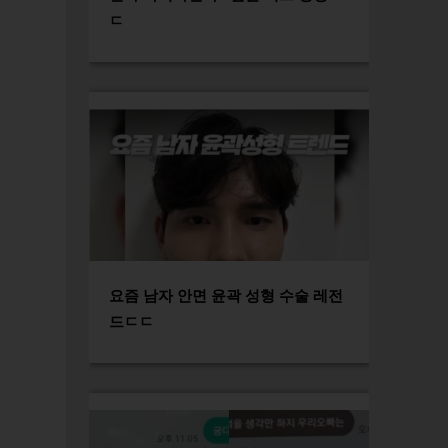
ㄷ
요즘 남자 안면 윤곽 성형 수술 레전
드ㄷㄷ