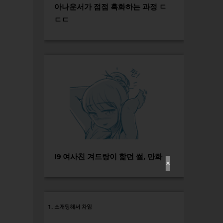
아나운서가 점점 흑화하는 과정 ㄷ
ㄷㄷ
l9 여사친 겨드랑이 핥던 썰, 만화
✕