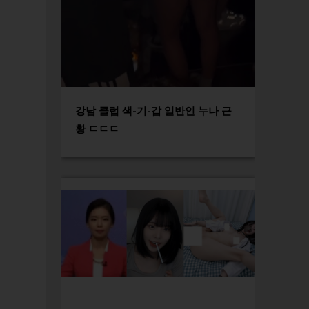
강남 클럽 색-기-갑 일반인 누나 근
황 ㄷㄷㄷ