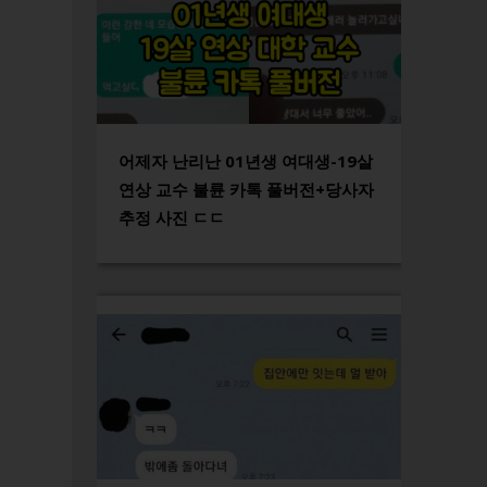
어제자 난리난 01년생 여대생-19살
연상 교수 불륜 카톡 풀버전+당사자
추정 사진 ㄷㄷ