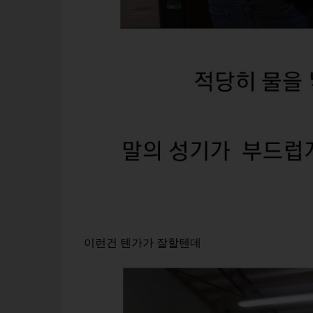
이런건 텐가가 잘할텐데