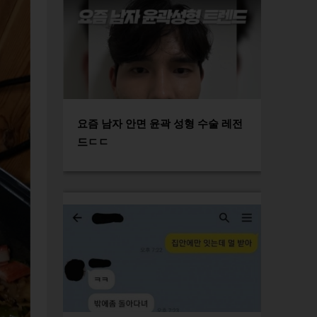
요즘 남자 안면 윤곽 성형 수술 레전
드ㄷㄷ