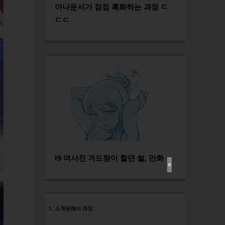
아나운서가 점점 흑화하는 과정 ㄷ
ㄷㄷ
l9 여사친 겨드랑이 핥던 썰, 만화
✕