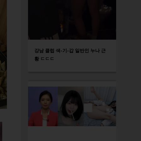
강남 클럽 색-기-갑 일반인 누나 근
황 ㄷㄷㄷ