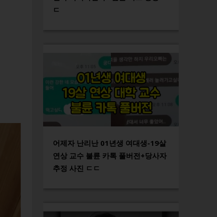
ㄷ
어제자 난리난 01년생 여대생-19살
연상 교수 불륜 카톡 풀버전+당사자
추정 사진 ㄷㄷ