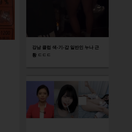
강남 클럽 색-기-갑 일반인 누나 근
황 ㄷㄷㄷ