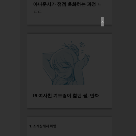
아나운서가 점점 흑화하는 과정 ㄷ
ㄷㄷ
✕
l9 여사친 겨드랑이 핥던 썰, 만화