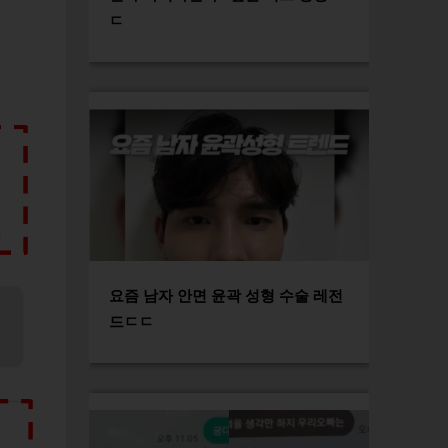
ㄷ
요즘 남자 안면 윤곽 성형 수술 레전
드ㄷㄷ