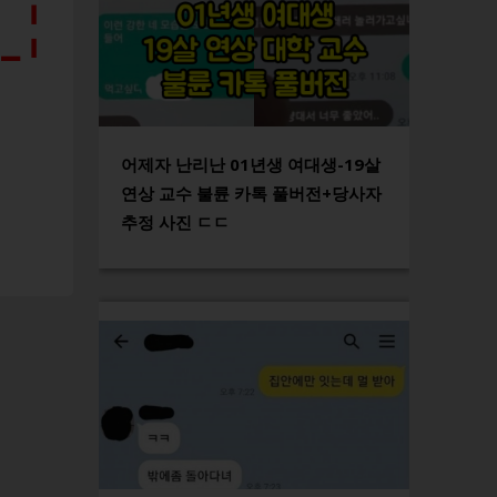
어제자 난리난 01년생 여대생-19살
연상 교수 불륜 카톡 풀버전+당사자
추정 사진 ㄷㄷ