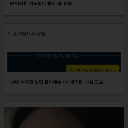
l9 여사친 겨드랑이 핥던 썰, 만화
20대 여자만 보면 들이대는 GD 빙의한 39살 모솔