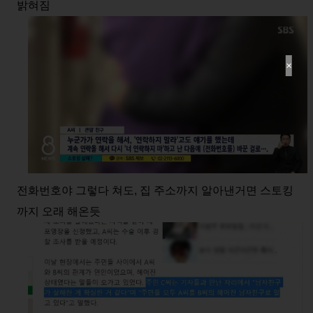
밝혀짐
✕
전화번호야 그렇다 쳐도, 집 주소까지 알아낸거면 스토킹
까지 오래 해온듯