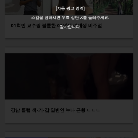
[자동 광고 영역]
스킵을 원하시면 우측 상단 X를 눌러주세요.
01학번 교수랑 불륜한 01년생 여대생 비주얼
감사합니다.
강남 클럽 색-기-갑 일반인 누나 근황 ㄷㄷㄷ