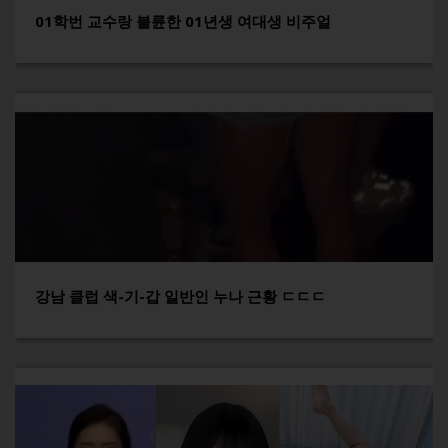
01학번 교수랑 불륜한 01년생 여대생 비주얼
강남 클럽 색-기-갑 일반인 누나 근황 ㄷㄷㄷ