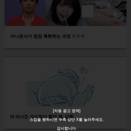
아나운서가 점점 흑화하는 과정 ㄷㄷㄷ
[자동 광고 영역]
l9 여사친 겨드랑이 핥던 썰, 만화
스킵을 원하시면 우측 상단 X를 눌러주세요.
감사합니다.