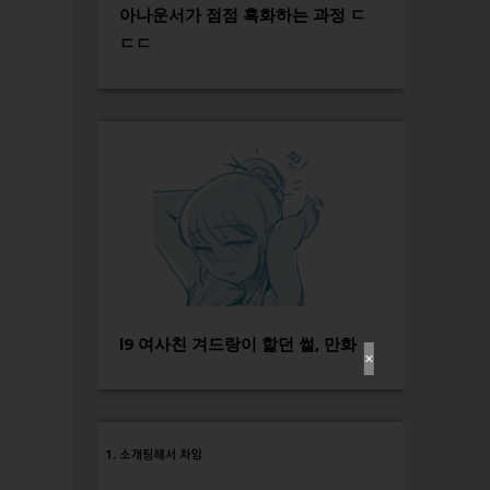
아나운서가 점점 흑화하는 과정 ㄷ
ㄷㄷ
l9 여사친 겨드랑이 핥던 썰, 만화
✕