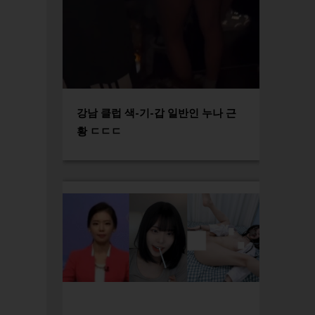
강남 클럽 색-기-갑 일반인 누나 근
황 ㄷㄷㄷ