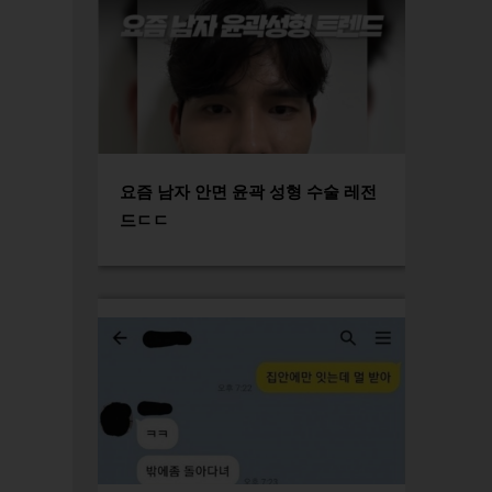
요즘 남자 안면 윤곽 성형 수술 레전
드ㄷㄷ