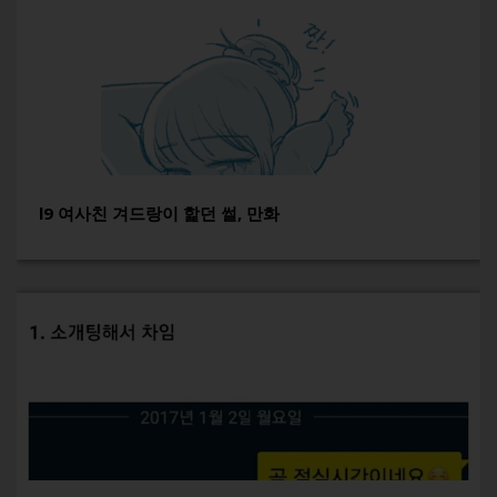
l9 여사친 겨드랑이 핥던 썰, 만화