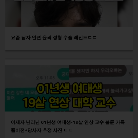
요즘 남자 안면 윤곽 성형 수술 레전드ㄷㄷ
어제자 난리난 01년생 여대생-19살 연상 교수 불륜 카톡
풀버전+당사자 추정 사진 ㄷㄷ