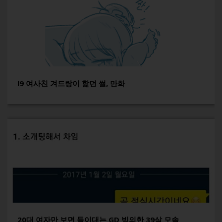
l9 여사친 겨드랑이 핥던 썰, 만화
20대 여자만 보면 들이대는 GD 빙의한 39살 모솔