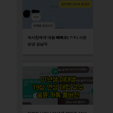
여사친에게 대왕 빼빼로(ㄲㅊ) 사진
보낸 상남자