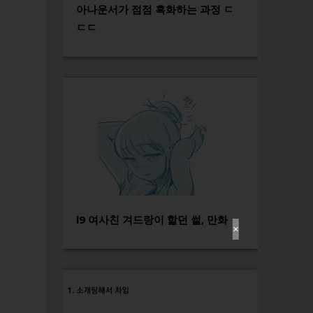
아나운서가 점점 흑화하는 과정 ㄷ
ㄷㄷ
l9 여사친 겨드랑이 핥던 썰, 만화
✕