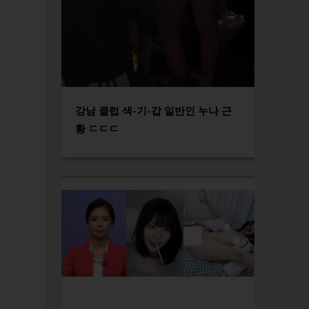
강남 클럽 색-기-갑 일반인 누나 근
황 ㄷㄷㄷ