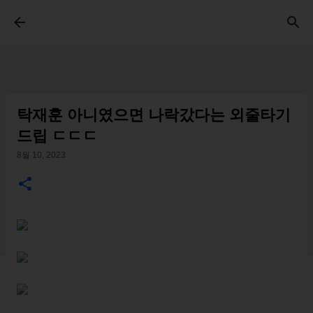
기본 콘텐츠로 건너뛰기
탁재훈 아니였으면 나락갔다는 외줄타기
드립 ㄷㄷㄷ
8월 10, 2023