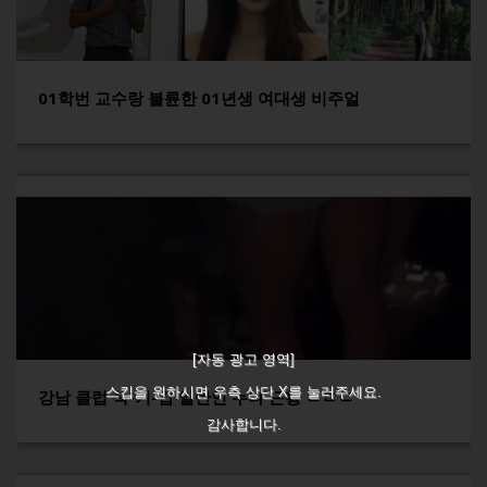
01학번 교수랑 불륜한 01년생 여대생 비주얼
[자동 광고 영역]
스킵을 원하시면 우측 상단 X를 눌러주세요.
강남 클럽 색-기-갑 일반인 누나 근황 ㄷㄷㄷ
감사합니다.