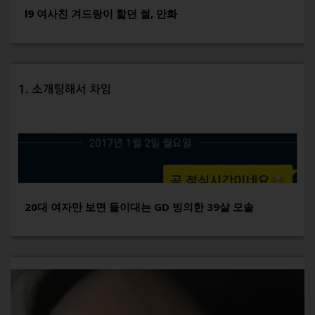
l9 여사친 겨드랑이 핥던 썰, 만화
20대 여자만 보면 들이대는 GD 빙의한 39살 모솔