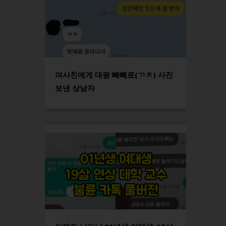
여사친에게 대왕 빼빼로(ㄲㅊ) 사진
보낸 상남자