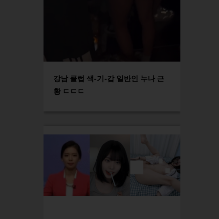
강남 클럽 색-기-갑 일반인 누나 근
황 ㄷㄷㄷ