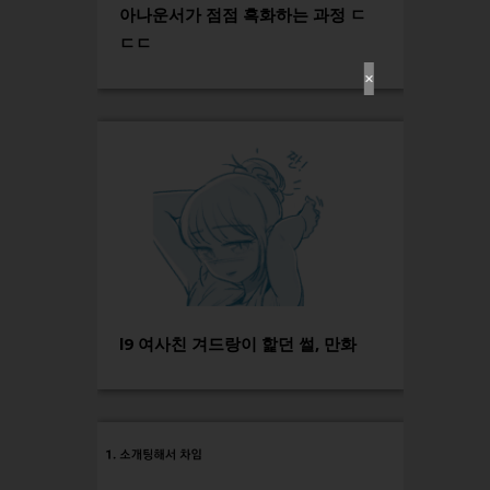
아나운서가 점점 흑화하는 과정 ㄷ
ㄷㄷ
✕
l9 여사친 겨드랑이 핥던 썰, 만화