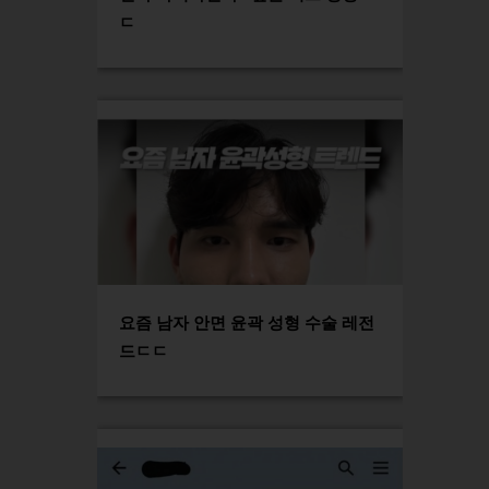
ㄷ
요즘 남자 안면 윤곽 성형 수술 레전
드ㄷㄷ