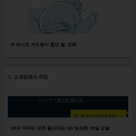
l9 여사친 겨드랑이 핥던 썰, 만화
20대 여자만 보면 들이대는 GD 빙의한 39살 모솔