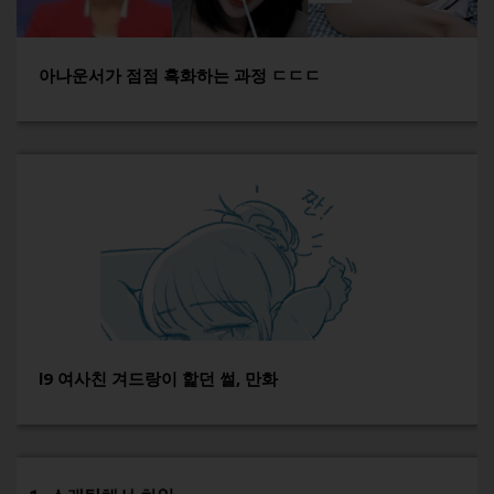
아나운서가 점점 흑화하는 과정 ㄷㄷㄷ
l9 여사친 겨드랑이 핥던 썰, 만화