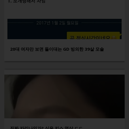
20대 여자만 보면 들이대는 GD 빙의한 39살 모솔
진짜 카리나인가? 싶은 키스 영상 ㄷㄷ