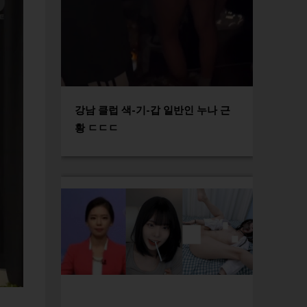
강남 클럽 색-기-갑 일반인 누나 근
황 ㄷㄷㄷ