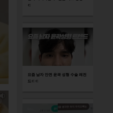
ㄷ
요즘 남자 안면 윤곽 성형 수술 레전
드ㄷㄷ