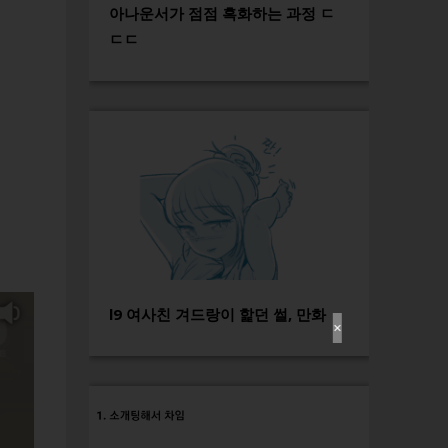
아나운서가 점점 흑화하는 과정 ㄷ
ㄷㄷ
l9 여사친 겨드랑이 핥던 썰, 만화
✕