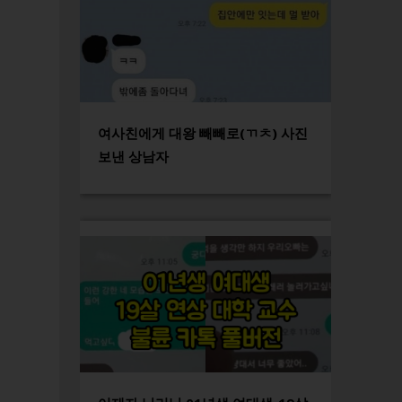
여사친에게 대왕 빼빼로(ㄲㅊ) 사진
보낸 상남자