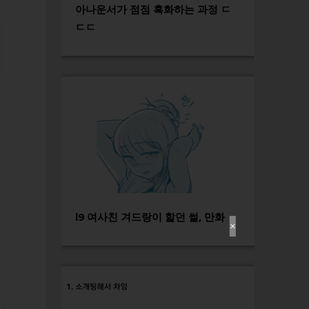
아나운서가 점점 흑화하는 과정 ㄷ
ㄷㄷ
l9 여사친 겨드랑이 핥던 썰, 만화
✕