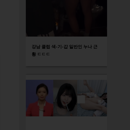
강남 클럽 색-기-갑 일반인 누나 근
황 ㄷㄷㄷ