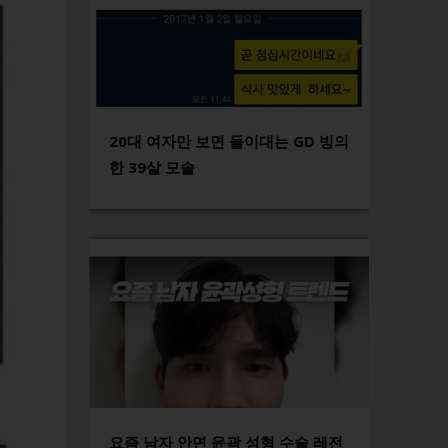
20대 여자만 보면 들이대는 GD 빙의
한 39살 모솔
요즘 남자 안면 윤곽 성형 수술 레전