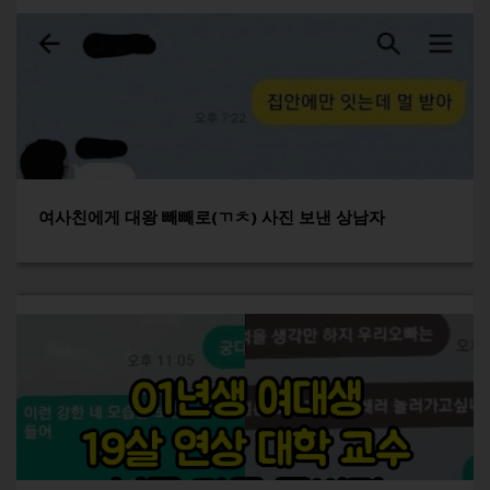
여사친에게 대왕 빼빼로(ㄲㅊ) 사진 보낸 상남자