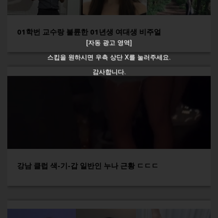
01학번 교수랑 불륜한 01년생 여대생 비주얼
[자동 광고 영역]
스킵을 원하시면 우측 상단 X를 눌러주세요.
감사합니다.
강남 클럽 색-기-갑 일반인 누나 근황 ㄷㄷㄷ