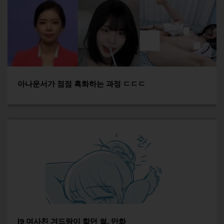
아나운서가 점점 흑화하는 과정 ㄷㄷㄷ
l9 여사친 겨드랑이 핥던 썰, 만화