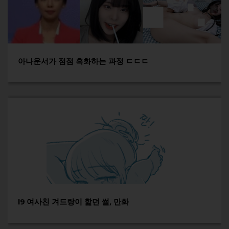
아나운서가 점점 흑화하는 과정 ㄷㄷㄷ
l9 여사친 겨드랑이 핥던 썰, 만화