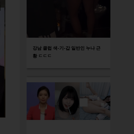
강남 클럽 색-기-갑 일반인 누나 근
황 ㄷㄷㄷ