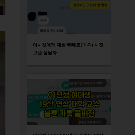
여사친에게 대왕 빼빼로(ㄲㅊ) 사진
보낸 상남자