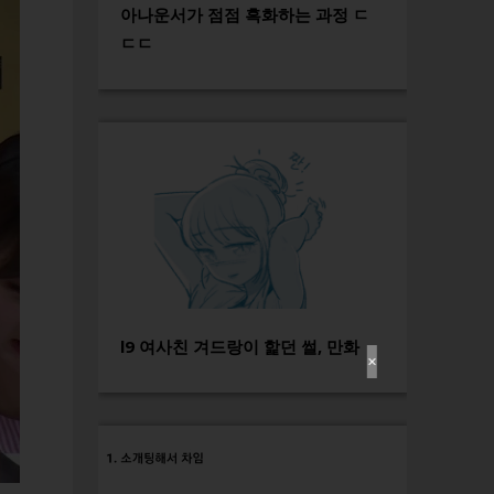
아나운서가 점점 흑화하는 과정 ㄷ
ㄷㄷ
l9 여사친 겨드랑이 핥던 썰, 만화
✕