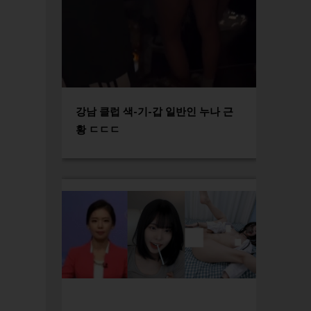
강남 클럽 색-기-갑 일반인 누나 근
황 ㄷㄷㄷ