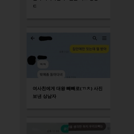
ㄷ
여사친에게 대왕 빼빼로(ㄲㅊ) 사진
보낸 상남자