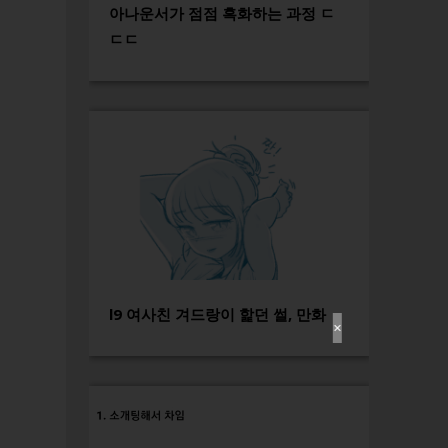
아나운서가 점점 흑화하는 과정 ㄷ
ㄷㄷ
l9 여사친 겨드랑이 핥던 썰, 만화
✕