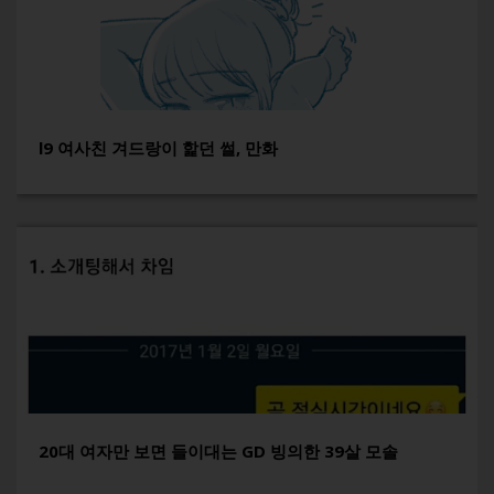
l9 여사친 겨드랑이 핥던 썰, 만화
20대 여자만 보면 들이대는 GD 빙의한 39살 모솔