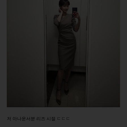
저 아나운서분 리즈 시절 ㄷㄷㄷ