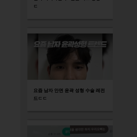
ㄷ
요즘 남자 안면 윤곽 성형 수술 레전
드ㄷㄷ