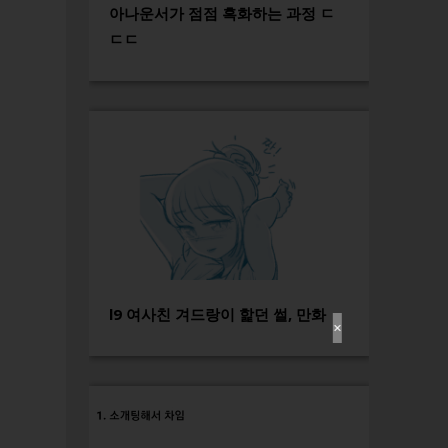
아나운서가 점점 흑화하는 과정 ㄷ
ㄷㄷ
l9 여사친 겨드랑이 핥던 썰, 만화
✕