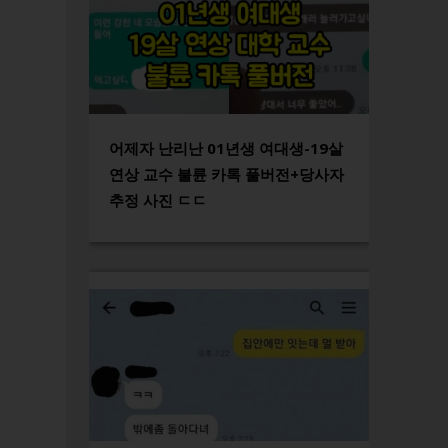
어제자 난리난 01년생 여대생-19살
연상 교수 불륜 카톡 풀버전+당사자
추정 사진 ㄷㄷ