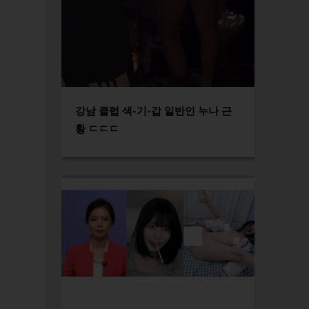
강남 클럽 색-기-갑 일반인 누나 근
황 ㄷㄷㄷ