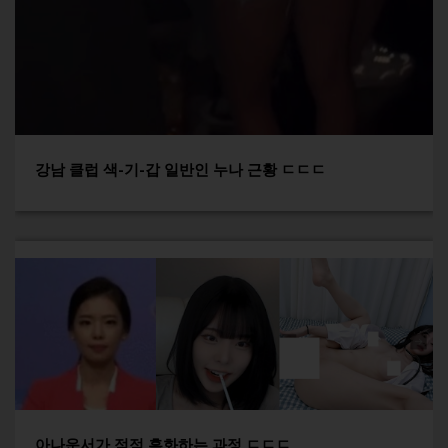
강남 클럽 색-기-갑 일반인 누나 근황 ㄷㄷㄷ
아나운서가 점점 흑화하는 과정 ㄷㄷㄷ