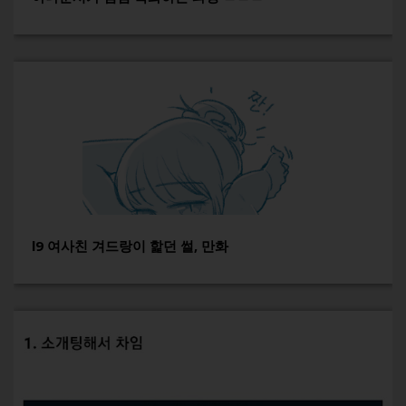
l9 여사친 겨드랑이 핥던 썰, 만화