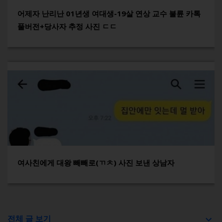
어제자 난리난 01년생 여대생-19살 연상 교수 불륜 카톡
풀버전+당사자 추정 사진 ㄷㄷ
여사친에게 대왕 빼빼로(ㄲㅊ) 사진 보낸 상남자
전체 글 보기