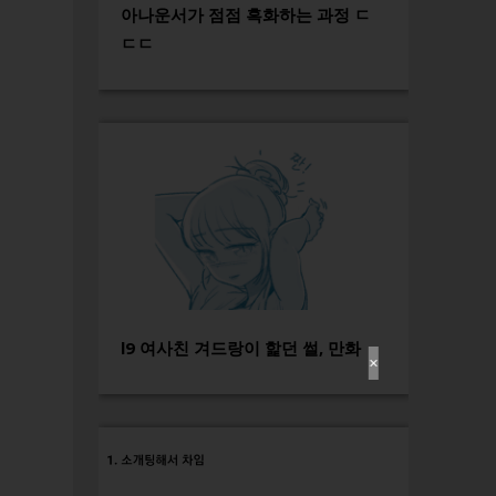
아나운서가 점점 흑화하는 과정 ㄷ
ㄷㄷ
l9 여사친 겨드랑이 핥던 썰, 만화
✕