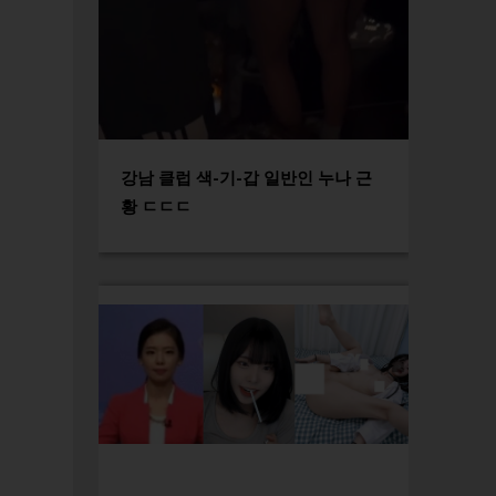
강남 클럽 색-기-갑 일반인 누나 근
황 ㄷㄷㄷ