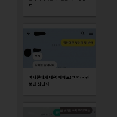
ㄷ
여사친에게 대왕 빼빼로(ㄲㅊ) 사진
보낸 상남자