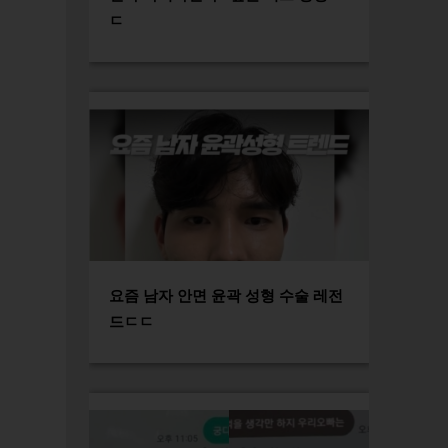
ㄷ
요즘 남자 안면 윤곽 성형 수술 레전
드ㄷㄷ