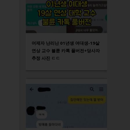
어제자 난리난 01년생 여대생-19살
연상 교수 불륜 카톡 풀버전+당사자
추정 사진 ㄷㄷ