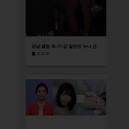
강남 클럽 색-기-갑 일반인 누나 근
황 ㄷㄷㄷ