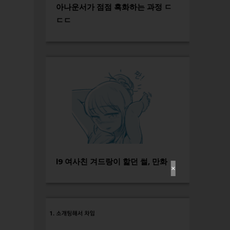
아나운서가 점점 흑화하는 과정 ㄷ
ㄷㄷ
l9 여사친 겨드랑이 핥던 썰, 만화
✕