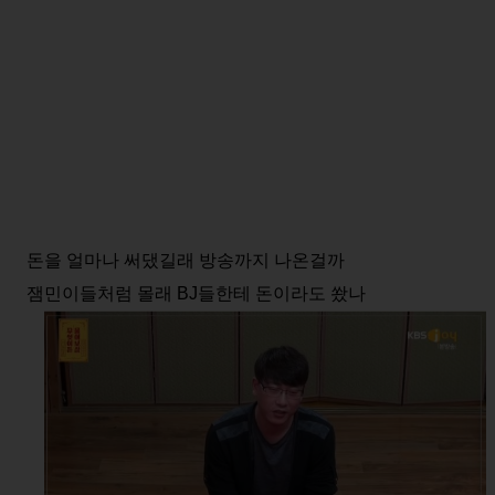
돈을 얼마나 써댔길래 방송까지 나온걸까
잼민이들처럼 몰래 BJ들한테 돈이라도 쐈나