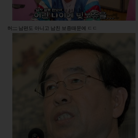
허;;;; 남편도 아니고 남친 보증때문에 ㄷㄷ