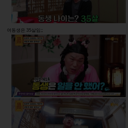
여동생은 35살임;;