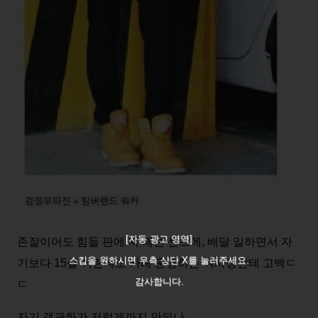
[자동 광고 영역]
존잘이어도 힘들 판에 저 패션 센스에, 배달 일하면서 자
스킵을 원하시면 우측 상단 X를 눌러주세요.
기보다 15살 어린데도 카페 운영하는 여사장한테 고백ㄷ
감사합니다.
ㄷ
자기 객관화가 저렇게까지 안되나...