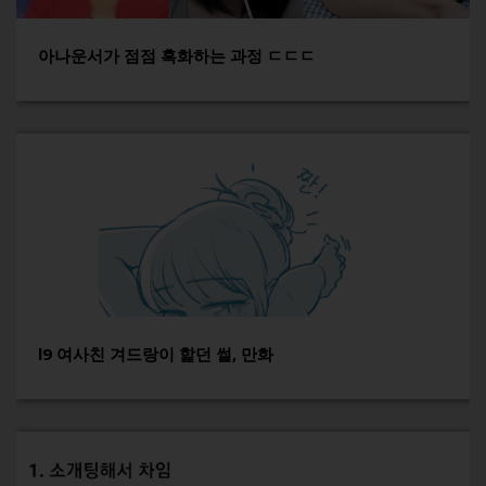
아나운서가 점점 흑화하는 과정 ㄷㄷㄷ
l9 여사친 겨드랑이 핥던 썰, 만화