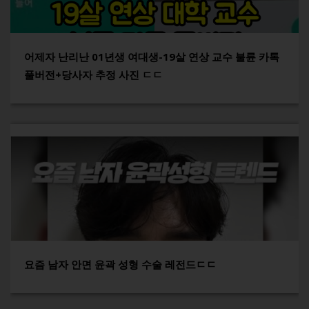
어제자 난리난 01년생 여대생-19살 연상 교수 불륜 카톡
풀버전+당사자 추정 사진 ㄷㄷ
요즘 남자 안면 윤곽 성형 수술 레전드ㄷㄷ