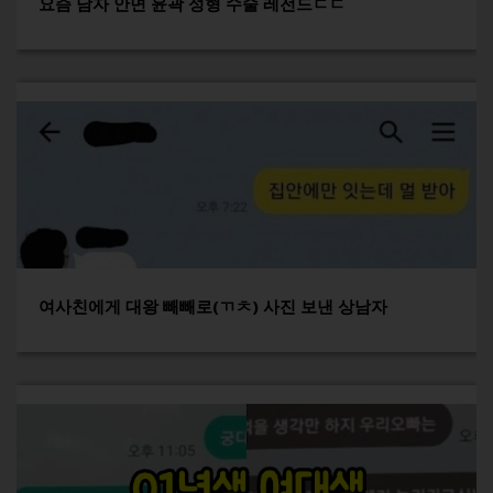
요즘 남자 안면 윤곽 성형 수술 레전드ㄷㄷ
여사친에게 대왕 빼빼로(ㄲㅊ) 사진 보낸 상남자