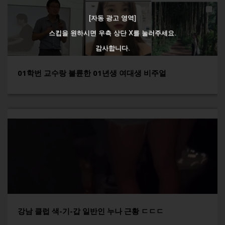
[자동 광고 영역]
스킵을 원하시면 우측 상단 X를 눌러주세요.
감사합니다.
01학번 교수랑 불륜한 01년생 여대생 비주얼
강남 클럽 색-기-갑 일반인 누나 근황 ㄷㄷㄷ