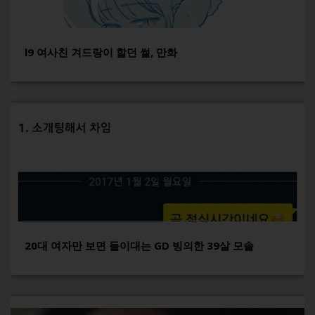
l9 여사친 겨드랑이 핥던 썰, 만화
20대 여자만 보면 들이대는 GD 빙의한 39살 모솔