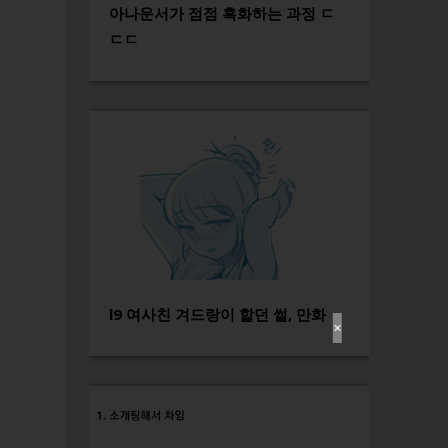
아나운서가 점점 흑화하는 과정 ㄷ
ㄷㄷ
l9 여사친 겨드랑이 핥던 썰, 만화
✕