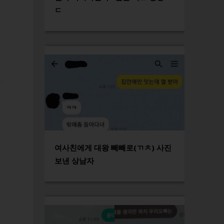
ㄷ
여사친에게 대왕 빼빼로(ㄲㅊ) 사진
보낸 상남자