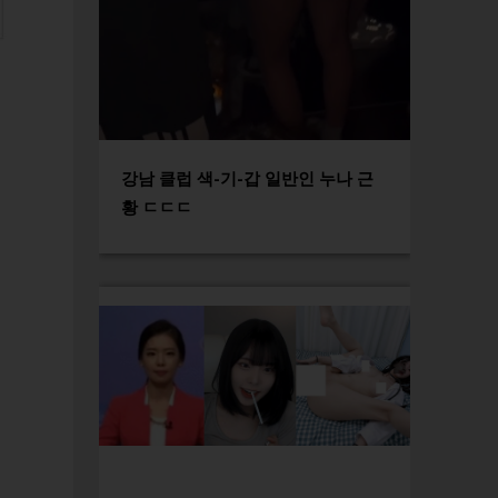
강남 클럽 색-기-갑 일반인 누나 근
황 ㄷㄷㄷ