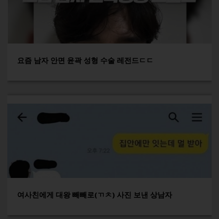
요즘 남자 안면 윤곽 성형 수술 레전드ㄷㄷ
여사친에게 대왕 빼빼로(ㄲㅊ) 사진 보낸 상남자