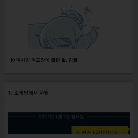
l9 여사친 겨드랑이 핥던 썰, 만화