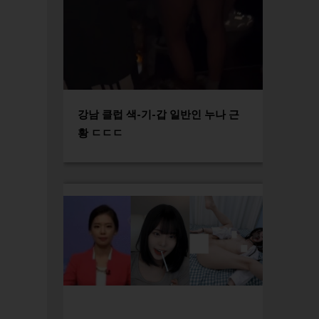
강남 클럽 색-기-갑 일반인 누나 근
황 ㄷㄷㄷ