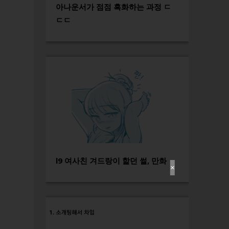
아나운서가 점점 흑화하는 과정 ㄷ
ㄷㄷ
l9 여사친 겨드랑이 핥던 썰, 만화
✕