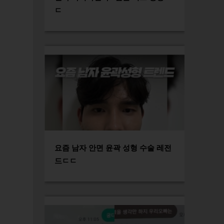
ㄷ
요즘 남자 안면 윤곽 성형 수술 레전
드ㄷㄷ