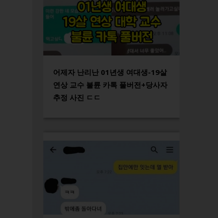
어제자 난리난 01년생 여대생-19살
연상 교수 불륜 카톡 풀버전+당사자
추정 사진 ㄷㄷ