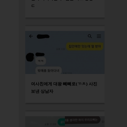
ㄷ
여사친에게 대왕 빼빼로(ㄲㅊ) 사진
보낸 상남자