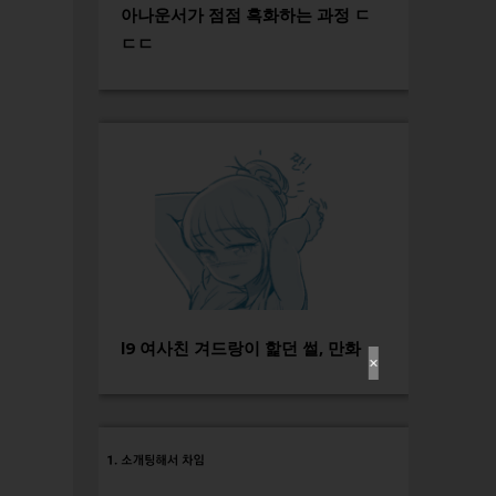
아나운서가 점점 흑화하는 과정 ㄷ
ㄷㄷ
l9 여사친 겨드랑이 핥던 썰, 만화
✕