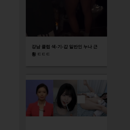
강남 클럽 색-기-갑 일반인 누나 근
황 ㄷㄷㄷ