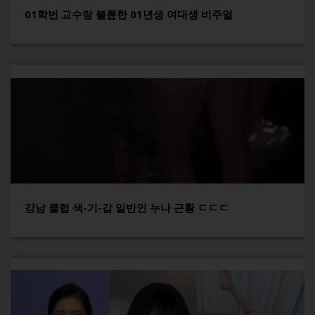
01학번 교수랑 불륜한 01년생 여대생 비주얼
강남 클럽 색-기-갑 일반인 누나 근황 ㄷㄷㄷ