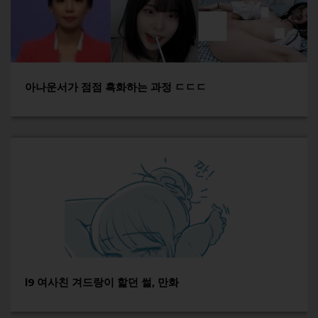
아나운서가 점점 흑화하는 과정 ㄷㄷㄷ
l9 여사친 겨드랑이 핥던 썰, 만화