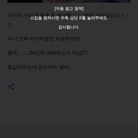
[자동 광고 영역]
마지막 사람 얼굴을 꼭 봐야함 ㄷㄷ 한번 구워삶았냐 ㄷㄷ
스킵을 원하시면 우측 상단 X를 눌러주세요.
ㄷ
감사합니다.
아니 진짜 마지막분은 죄송하지만
뭔데……..04년에 데뷔하신거 아님??
동갑이라는데 온도차이 뭔데…