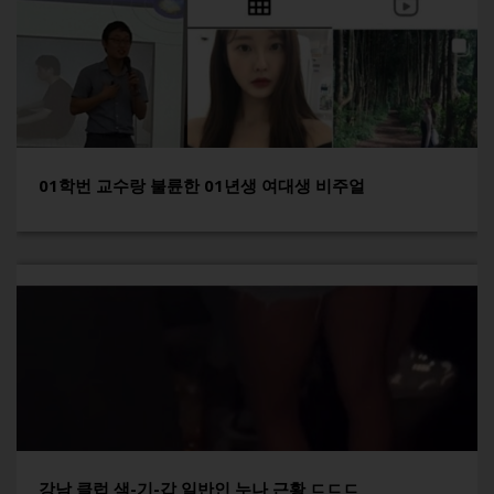
01학번 교수랑 불륜한 01년생 여대생 비주얼
강남 클럽 색-기-갑 일반인 누나 근황 ㄷㄷㄷ