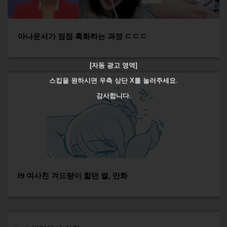
아나운서가 점점 흑화하는 과정 ㄷㄷㄷ
[자동 광고 영역]
스킵을 원하시면 우측 상단 X를 눌러주세요.
감사합니다.
l9 여사친 겨드랑이 핥던 썰, 만화