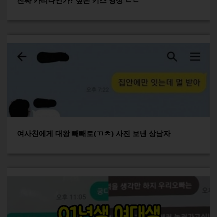
진짜 카리나인가? 싶은 키스 영상 ㄷㄷ
여사친에게 대왕 빼빼로(ㄲㅊ) 사진 보낸 상남자