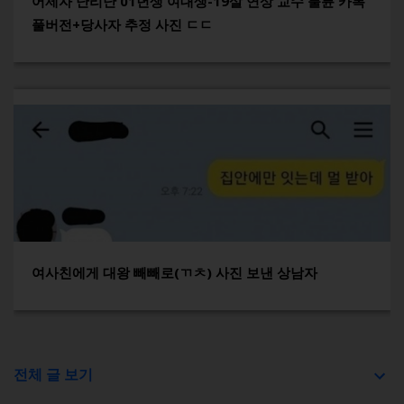
어제자 난리난 01년생 여대생-19살 연상 교수 불륜 카톡
풀버전+당사자 추정 사진 ㄷㄷ
여사친에게 대왕 빼빼로(ㄲㅊ) 사진 보낸 상남자
전체 글 보기