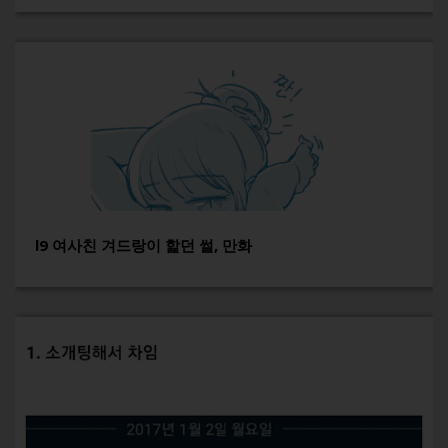
l9 여사친 겨드랑이 핥던 썰, 만화