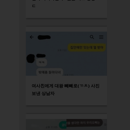
ㄷ
여사친에게 대왕 빼빼로(ㄲㅊ) 사진
보낸 상남자