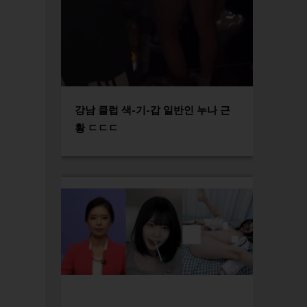
강남 클럽 색-기-갑 일반인 누나 근
황 ㄷㄷㄷ