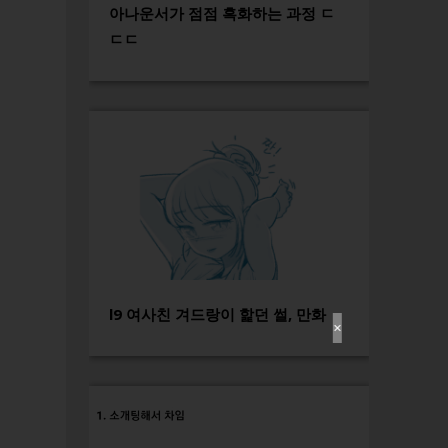
아나운서가 점점 흑화하는 과정 ㄷ
ㄷㄷ
l9 여사친 겨드랑이 핥던 썰, 만화
✕