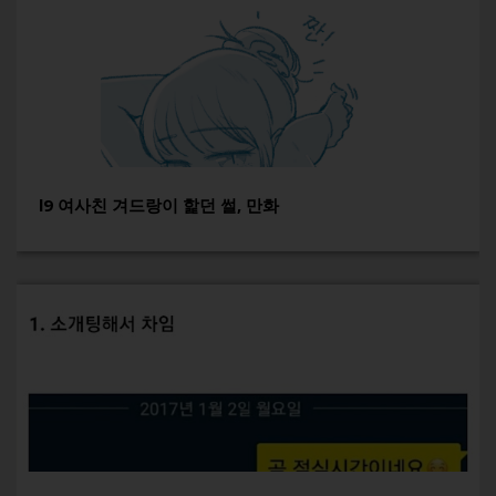
l9 여사친 겨드랑이 핥던 썰, 만화